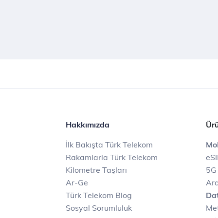
Hakkımızda
Ürü
İlk Bakışta Türk Telekom
Mob
Rakamlarla Türk Telekom
eS
Kilometre Taşları
5G
Ar-Ge
Ara
Türk Telekom Blog
Dat
Sosyal Sorumluluk
Met