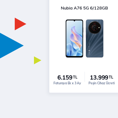
Nubia A76 5G 6/128GB
6.159
13.999
TL
TL
Faturaya Ek x 3 Ay
Peşin Cihaz Ücreti