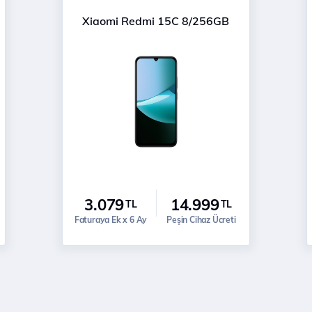
Xiaomi Redmi 15C 8/256GB
3.079
14.999
TL
TL
Faturaya Ek x 6 Ay
Peşin Cihaz Ücreti