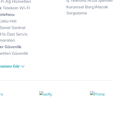
İş Telefonu Arıza İşlemler
Fi Ağ Hizmetleri
Kurumsal Borç/Alacak
k Telekom Wi-Fi
Sorgulama
Telefonu
Çoklu Hat
Sanal Santral
'lü Özel Servis
maraları
er Güvenlik
etilen Güvenlik
metleri
er Güvenlik Merkezi
vamını Gör
terilerimize Özel
zümler
i Merkezi & Bulut
i Merkezlerimiz
al Veri Merkezi
etilen Hizmetler
ital Depo Kurumsal