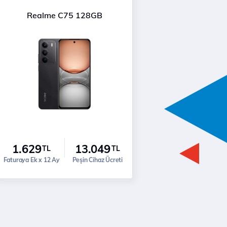
Realme C75 128GB
1.629
13.049
TL
TL
Faturaya Ek x 12 Ay
Peşin Cihaz Ücreti