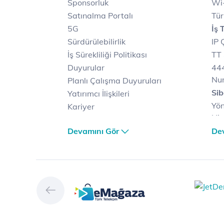
Sponsorluk
Wi-
Satınalma Portalı
Tür
5G
İş 
Sürdürülebilirlik
IP 
İş Sürekliliği Politikası
TT 
Duyurular
444
Nu
Planlı Çalışma Duyuruları
Sib
Yatırımcı İlişkileri
Yön
Kariyer
Hiz
Türk Telekom Satış ve
Sib
Devamını Gör
De
Dağıtım
Müş
Türk Telekom Finansal
Çö
Hizmet Kalitesi Raporları
Ver
Türk Telekom Afet Tedbirleri
Ver
Vizyon & Değerlerimiz
San
Yön
Dij