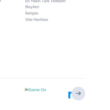
i
En Yakın Türk Telekom
Bayileri
İletişim
Site Haritası