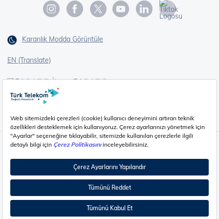
Karanlık Modda Görüntüle
EN (Translate)
Erişilebilirlik
İşaret Dili Çevirisi
Gizlilik - Güvenlik ve KVKK
Çerez Ayarları
©
2026
Türk Telekom