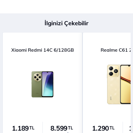
İlginizi Çekebilir
Xiaomi Redmi 14C 6/128GB
Realme C61 
1.189
8.599
1.290
1
TL
TL
TL