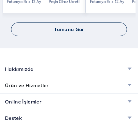
Faturaya Ek x 12 Ay
Peşin Cihaz Ücreti
Faturaya Ek x 12 Ay
Peş
Tümünü Gör
Hakkımızda
Ürün ve Hizmetler
Online İşlemler
Destek