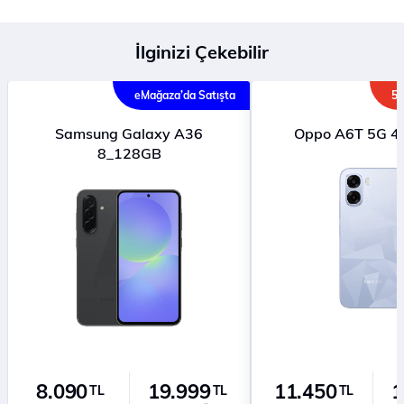
İlginizi Çekebilir
eMağaza’da Satışta
5G
Samsung Galaxy A36
Oppo A6T 5G 4
8_128GB
8.090
19.999
11.450
1
TL
TL
TL