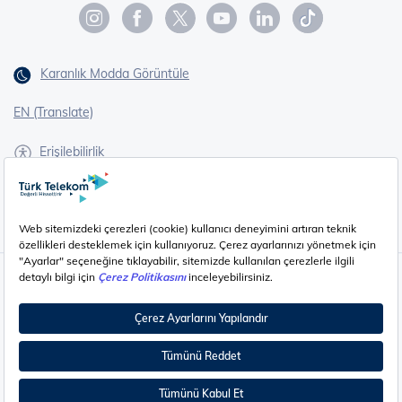
Karanlık Modda Görüntüle
EN (Translate)
Erişilebilirlik
İşaret Dili Çevirisi
Gizlilik - Güvenlik ve KVKK
Çerez Ayarları
©
2026
Türk Telekom