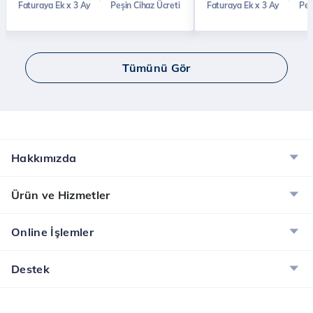
Faturaya Ek x 3 Ay
Peşin Cihaz Ücreti
Faturaya Ek x 3 Ay
Peş
Tümünü Gör
Hakkımızda
Ürün ve Hizmetler
Online İşlemler
Destek