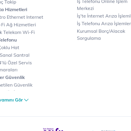
İş Telefonu Online İşlem
ç Takip
Merkezi
a Hizmetleri
İş'te İnternet Arıza İşleml
ro Ethernet Internet
İş Telefonu Arıza İşlemler
Fi Ağ Hizmetleri
Kurumsal Borç/Alacak
k Telekom Wi-Fi
Sorgulama
Telefonu
Çoklu Hat
Sanal Santral
'lü Özel Servis
maraları
er Güvenlik
etilen Güvenlik
metleri
er Güvenlik Merkezi
vamını Gör
terilerimize Özel
zümler
i Merkezi & Bulut
i Merkezlerimiz