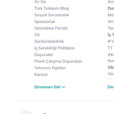
Ar-Ge
Ara
Türk Telekom Blog
Dat
Sosyal Sorumluluk
Met
Sponsorluk
Wi-
Satınalma Portalı
Tür
5G
İş 
Sürdürülebilirlik
IP 
İş Sürekliliği Politikası
TT 
Duyurular
444
Nu
Planlı Çalışma Duyuruları
Sib
Yatırımcı İlişkileri
Yön
Kariyer
Hiz
Türk Telekom Satış ve
Sib
Devamını Gör
De
Dağıtım
Müş
Türk Telekom Finansal
Çö
Hizmet Kalitesi Raporları
Ver
Türk Telekom Afet Tedbirleri
Ver
Vizyon & Değerlerimiz