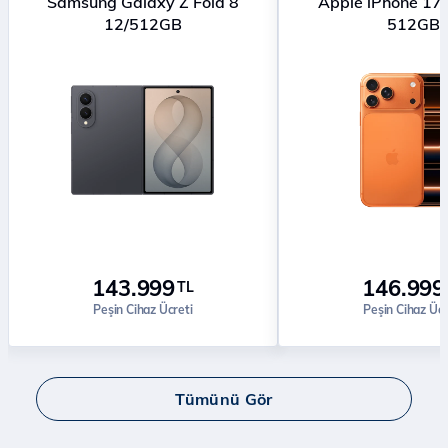
Samsung Galaxy Z Fold 8
Apple iPhone 17
12/512GB
512GB
143.999
146.999
TL
Peşin Cihaz Ücreti
Peşin Cihaz Ücr
Tümünü Gör