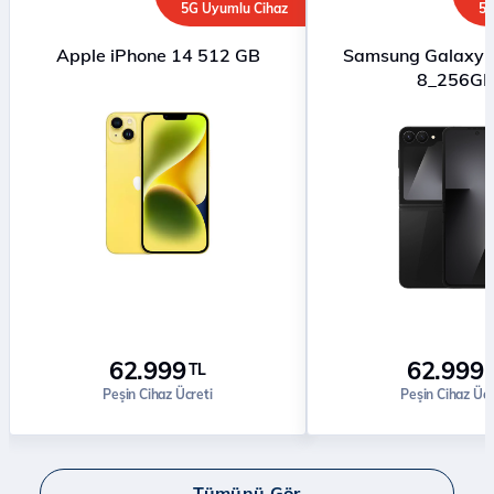
5G Uyumlu Cihaz
5G
Apple iPhone 14 512 GB
Samsung Galaxy Z
8_256G
62.999
62.999
TL
Peşin Cihaz Ücreti
Peşin Cihaz Ücr
Tümünü Gör