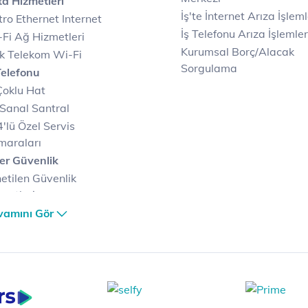
a Hizmetleri
İş'te İnternet Arıza İşleml
ro Ethernet Internet
İş Telefonu Arıza İşlemler
Fi Ağ Hizmetleri
Kurumsal Borç/Alacak
k Telekom Wi-Fi
Sorgulama
Telefonu
Çoklu Hat
Sanal Santral
'lü Özel Servis
maraları
er Güvenlik
etilen Güvenlik
metleri
er Güvenlik Merkezi
vamını Gör
terilerimize Özel
zümler
i Merkezi & Bulut
i Merkezlerimiz
al Veri Merkezi