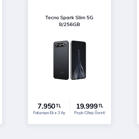
Tecno Spark Slim 5G
8/256GB
7.950
19.999
TL
TL
Faturaya Ek x 3 Ay
Peşin Cihaz Ücreti