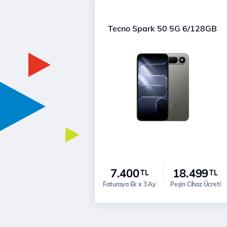
Tecno Spark 50 5G 6/128GB
7.400
18.499
TL
TL
Faturaya Ek x 3 Ay
Peşin Cihaz Ücreti