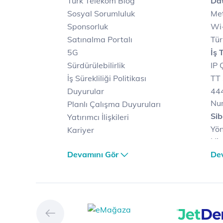
Türk Telekom Blog
Dat
Sosyal Sorumluluk
Met
Sponsorluk
Wi-
Satınalma Portalı
Tür
5G
İş 
Sürdürülebilirlik
IP 
İş Sürekliliği Politikası
TT 
Duyurular
444
Nu
Planlı Çalışma Duyuruları
Sib
Yatırımcı İlişkileri
Yön
Kariyer
Hiz
Türk Telekom Satış ve
Sib
Devamını Gör
De
Dağıtım
Müş
Türk Telekom Finansal
Çö
Hizmet Kalitesi Raporları
Ver
Türk Telekom Afet Tedbirleri
Ver
Vizyon & Değerlerimiz
San