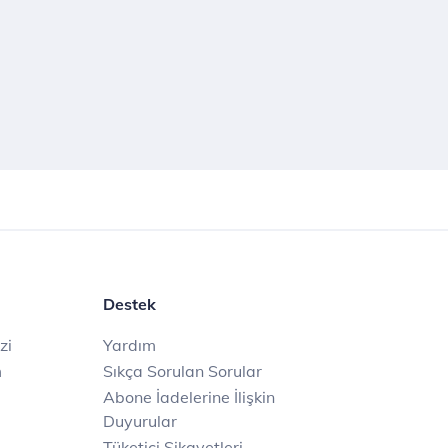
Destek
zi
Yardım
m
Sıkça Sorulan Sorular
Abone İadelerine İlişkin
Duyurular
Tüketici Şikayetleri