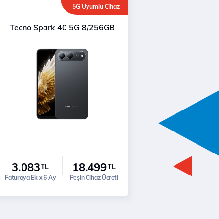
5G Uyumlu Cihaz
Tecno Spark 40 5G 8/256GB
3.083
18.499
TL
TL
Faturaya Ek x 6 Ay
Peşin Cihaz Ücreti