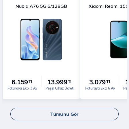
Nubia A76 5G 6/128GB
Xiaomi Redmi 15
6.159
13.999
3.079
1
TL
TL
TL
Faturaya Ek x 3 Ay
Peşin Cihaz Ücreti
Faturaya Ek x 6 Ay
Peş
Tümünü Gör