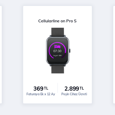
Cellularline on Pro S
369
2.899
TL
TL
Faturaya Ek x 12 Ay
Peşin Cihaz Ücreti