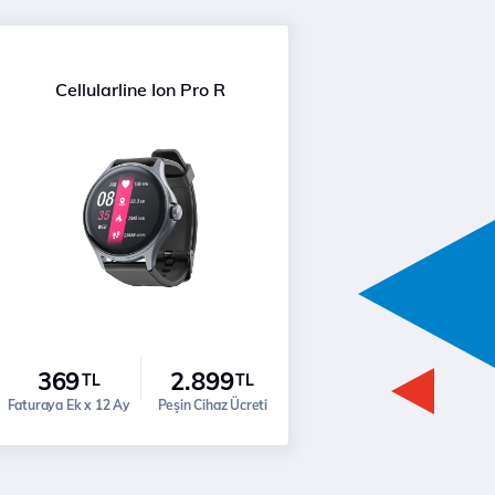
Cellularline Ion Pro R
369
2.899
TL
TL
Faturaya Ek x 12 Ay
Peşin Cihaz Ücreti