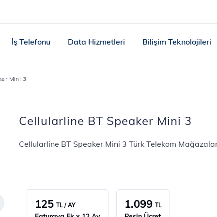
İş Telefonu
Data Hizmetleri
Bilişim Teknolojileri
ker Mini 3
Cellularline BT Speaker Mini 3
Cellularline BT Speaker Mini 3 Türk Telekom Mağazala
125
1.099
TL / AY
TL
Faturaya Ek x 12 Ay
Peşin Ücret