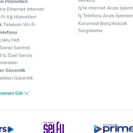
Merkezi
a Hizmetleri
İş'te İnternet Arıza İşleml
ro Ethernet Internet
İş Telefonu Arıza İşlemler
Fi Ağ Hizmetleri
Kurumsal Borç/Alacak
k Telekom Wi-Fi
Sorgulama
Telefonu
Çoklu Hat
Sanal Santral
'lü Özel Servis
maraları
er Güvenlik
etilen Güvenlik
metleri
er Güvenlik Merkezi
vamını Gör
terilerimize Özel
zümler
i Merkezi & Bulut
i Merkezlerimiz
al Veri Merkezi