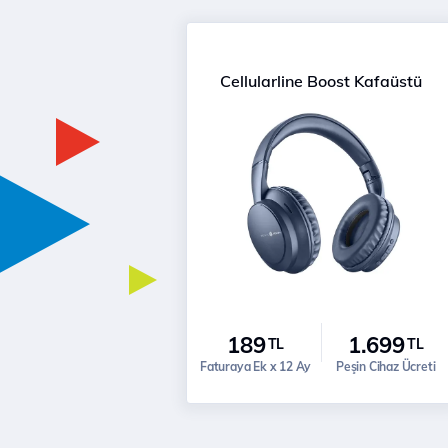
Cellularline Boost Kafaüstü
189
1.699
TL
TL
Faturaya Ek x 12 Ay
Peşin Cihaz Ücreti