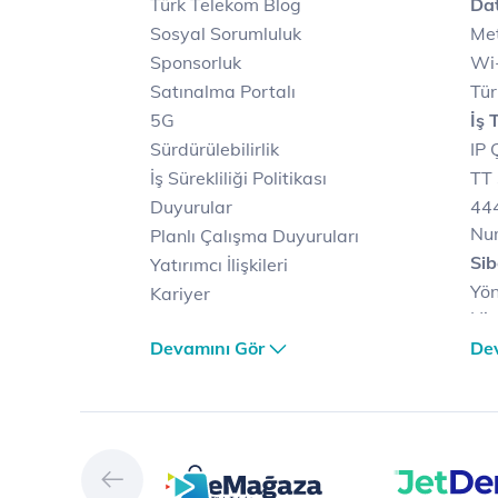
Türk Telekom Blog
Dat
Sosyal Sorumluluk
Met
Sponsorluk
Wi-
Satınalma Portalı
Tür
5G
İş 
Sürdürülebilirlik
IP 
İş Sürekliliği Politikası
TT 
Duyurular
444
Nu
Planlı Çalışma Duyuruları
Sib
Yatırımcı İlişkileri
Yön
Kariyer
Hiz
Türk Telekom Satış ve
Sib
Devamını Gör
De
Dağıtım
Müş
Türk Telekom Finansal
Çö
Hizmet Kalitesi Raporları
Ver
Türk Telekom Afet Tedbirleri
Ver
Vizyon & Değerlerimiz
San