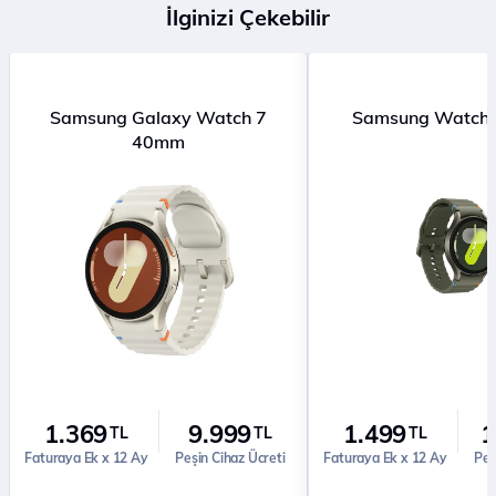
İlginizi Çekebilir
Samsung Galaxy Watch 7
Samsung Watch
40mm
1.369
9.999
1.499
1
TL
TL
TL
Faturaya Ek x 12 Ay
Peşin Cihaz Ücreti
Faturaya Ek x 12 Ay
Peş