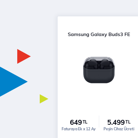
Samsung Galaxy Buds3 FE
649
5.499
TL
TL
Faturaya Ek x 12 Ay
Peşin Cihaz Ücreti