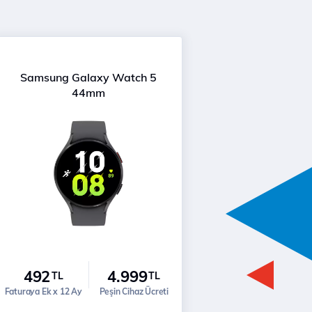
Samsung Galaxy Watch 5
44mm
492
4.999
TL
TL
Faturaya Ek x 12 Ay
Peşin Cihaz Ücreti