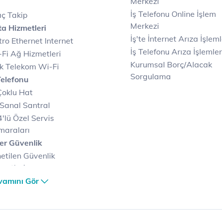
Merkezi
İş Telefonu Online İşlem
ç Takip
Merkezi
a Hizmetleri
İş'te İnternet Arıza İşleml
ro Ethernet Internet
İş Telefonu Arıza İşlemler
Fi Ağ Hizmetleri
Kurumsal Borç/Alacak
k Telekom Wi-Fi
Sorgulama
Telefonu
Çoklu Hat
Sanal Santral
'lü Özel Servis
maraları
er Güvenlik
etilen Güvenlik
metleri
er Güvenlik Merkezi
vamını Gör
terilerimize Özel
zümler
i Merkezi & Bulut