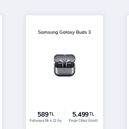
Samsung Galaxy Buds 3
589
5.499
TL
TL
Faturaya Ek x 12 Ay
Peşin Cihaz Ücreti