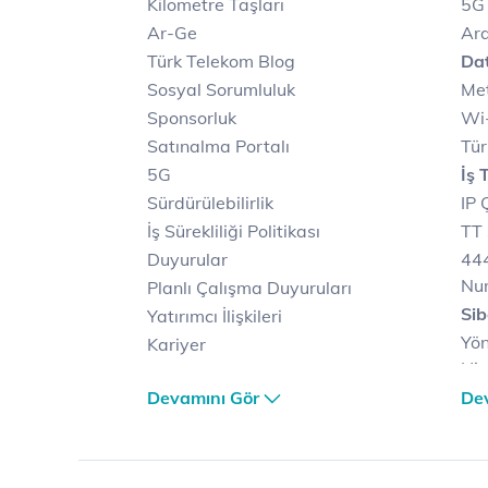
Kilometre Taşları
5G
Ar-Ge
Ara
Türk Telekom Blog
Dat
Sosyal Sorumluluk
Met
Sponsorluk
Wi-
Satınalma Portalı
Tür
5G
İş 
Sürdürülebilirlik
IP 
İş Sürekliliği Politikası
TT 
Duyurular
444
Nu
Planlı Çalışma Duyuruları
Sib
Yatırımcı İlişkileri
Yön
Kariyer
Hiz
Türk Telekom Satış ve
Sib
Devamını Gör
De
Dağıtım
Müş
Türk Telekom Finansal
Çö
Hizmet Kalitesi Raporları
Ver
Türk Telekom Afet Tedbirleri