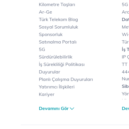
Kilometre Taşları
5G
Ar-Ge
Ara
Türk Telekom Blog
Dat
Sosyal Sorumluluk
Met
Sponsorluk
Wi-
Satınalma Portalı
Tür
5G
İş 
Sürdürülebilirlik
IP 
İş Sürekliliği Politikası
TT 
Duyurular
444
Nu
Planlı Çalışma Duyuruları
Sib
Yatırımcı İlişkileri
Yön
Kariyer
Hiz
Türk Telekom Satış ve
Sib
Devamını Gör
De
Dağıtım
Müş
Türk Telekom Finansal
Çö
Hizmet Kalitesi Raporları