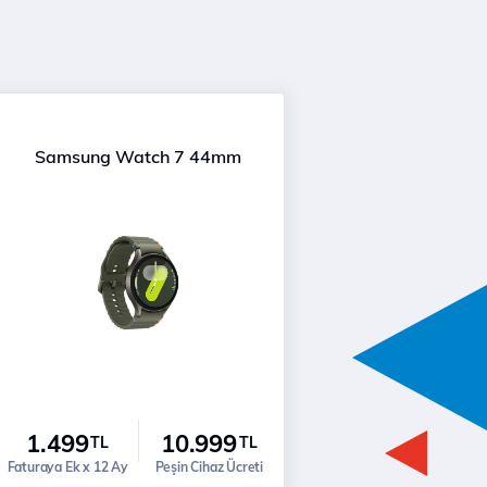
Samsung Watch 7 44mm
1.499
10.999
TL
TL
Faturaya Ek x 12 Ay
Peşin Cihaz Ücreti