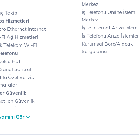
Merkezi
İş Telefonu Online İşlem
ç Takip
Merkezi
a Hizmetleri
İş'te İnternet Arıza İşleml
ro Ethernet Internet
İş Telefonu Arıza İşlemler
Fi Ağ Hizmetleri
Kurumsal Borç/Alacak
k Telekom Wi-Fi
Sorgulama
Telefonu
Çoklu Hat
Sanal Santral
'lü Özel Servis
maraları
er Güvenlik
etilen Güvenlik
metleri
er Güvenlik Merkezi
vamını Gör
terilerimize Özel
zümler