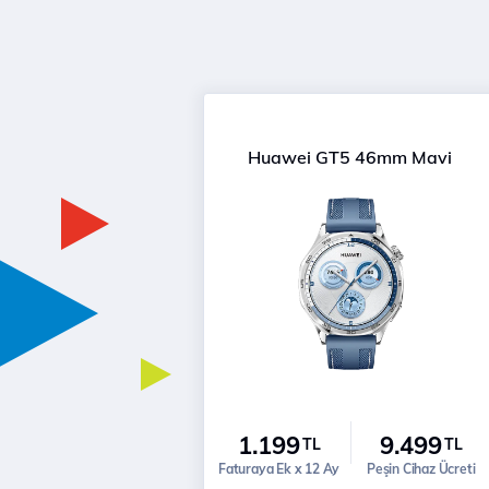
Huawei GT5 46mm Mavi
1.199
9.499
TL
TL
Faturaya Ek x 12 Ay
Peşin Cihaz Ücreti