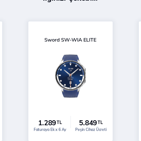
Sword SW-WIA ELITE
1.289
5.849
TL
TL
Faturaya Ek x 6 Ay
Peşin Cihaz Ücreti