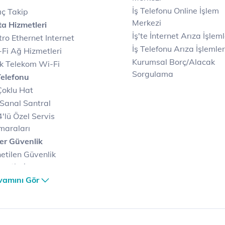
İş Telefonu Online İşlem
ç Takip
Merkezi
a Hizmetleri
İş'te İnternet Arıza İşleml
ro Ethernet Internet
İş Telefonu Arıza İşlemler
Fi Ağ Hizmetleri
Kurumsal Borç/Alacak
k Telekom Wi-Fi
Sorgulama
Telefonu
Çoklu Hat
Sanal Santral
'lü Özel Servis
maraları
er Güvenlik
etilen Güvenlik
metleri
er Güvenlik Merkezi
vamını Gör
terilerimize Özel
zümler
i Merkezi & Bulut