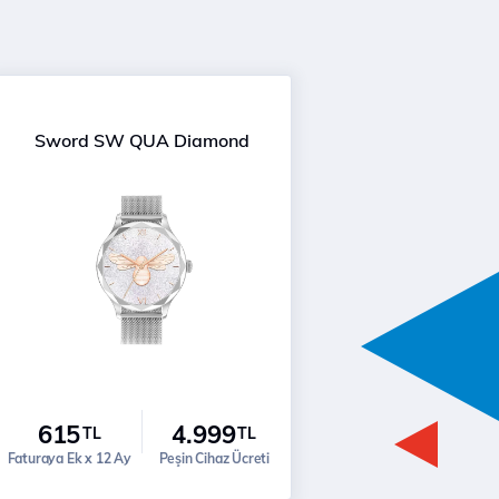
Sword SW QUA Diamond
615
4.999
TL
TL
Faturaya Ek x 12 Ay
Peşin Cihaz Ücreti