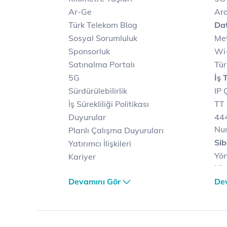
Ar-Ge
Ara
Türk Telekom Blog
Dat
Sosyal Sorumluluk
Met
Sponsorluk
Wi-
Satınalma Portalı
Tür
5G
İş 
Sürdürülebilirlik
IP 
İş Sürekliliği Politikası
TT 
Duyurular
444
Nu
Planlı Çalışma Duyuruları
Sib
Yatırımcı İlişkileri
Yön
Kariyer
Hiz
Türk Telekom Satış ve
Sib
Devamını Gör
De
Dağıtım
Müş
Türk Telekom Finansal
Çö
Hizmet Kalitesi Raporları
Ver
Türk Telekom Afet Tedbirleri