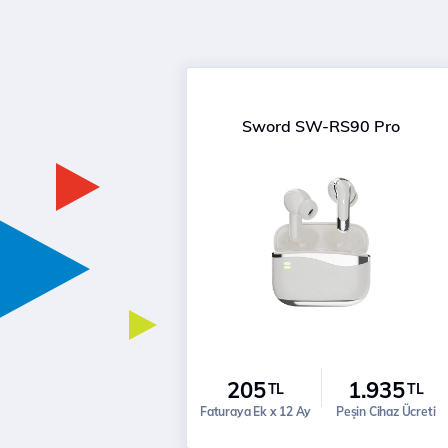
Sword SW-RS90 Pro
205
1.935
TL
TL
Faturaya Ek x 12 Ay
Peşin Cihaz Ücreti