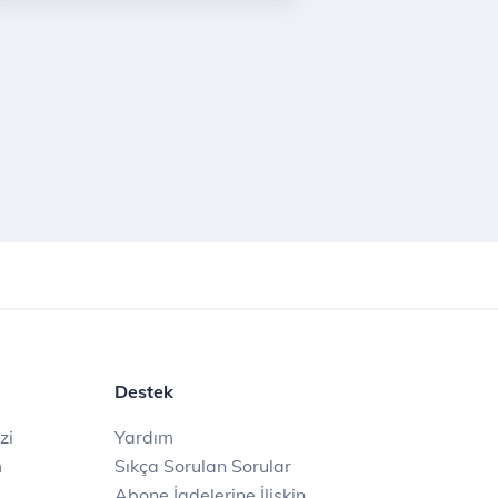
Destek
zi
Yardım
m
Sıkça Sorulan Sorular
Abone İadelerine İlişkin