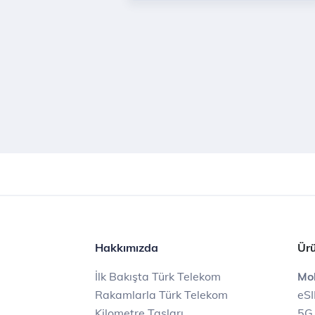
Hakkımızda
Ürü
İlk Bakışta Türk Telekom
Mob
Rakamlarla Türk Telekom
eS
Kilometre Taşları
5G