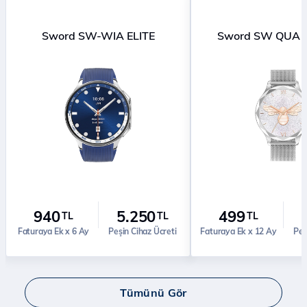
Sword SW-WIA ELITE
Sword SW QUA 
940
5.250
499
TL
TL
TL
Faturaya Ek x 6 Ay
Peşin Cihaz Ücreti
Faturaya Ek x 12 Ay
Peş
Tümünü Gör