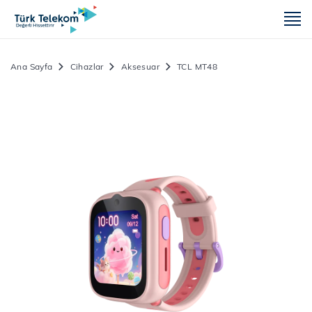
m
Ana Sayfa
Cihazlar
Aksesuar
TCL MT48