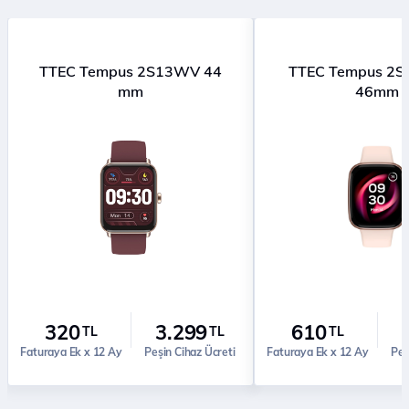
TTEC Tempus 2S13WV 44
TTEC Tempus 
mm
46mm
320
3.299
610
TL
TL
TL
Faturaya Ek x 12 Ay
Peşin Cihaz Ücreti
Faturaya Ek x 12 Ay
Peş