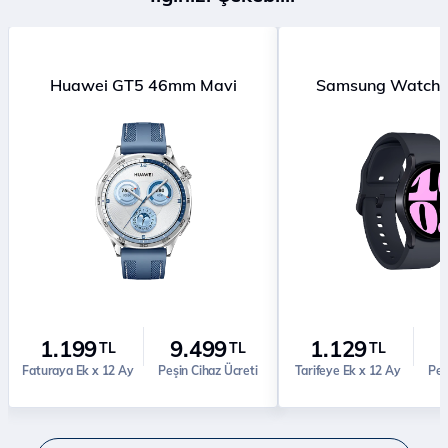
Huawei GT5 46mm Mavi
Samsung Watch 
1.199
9.499
1.129
TL
TL
TL
Faturaya Ek x 12 Ay
Peşin Cihaz Ücreti
Tarifeye Ek x 12 Ay
Peş