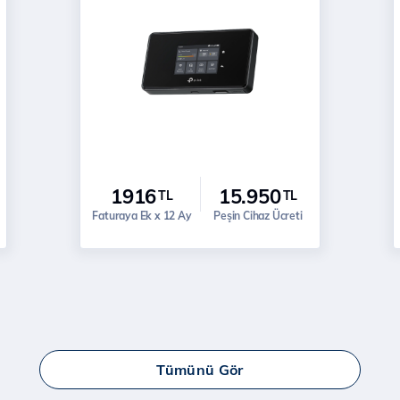
1916
15.950
TL
TL
Faturaya Ek x 12 Ay
Peşin Cihaz Ücreti
Tümünü Gör