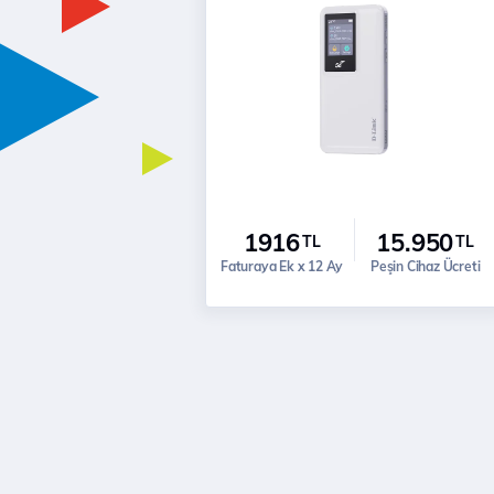
1916
15.950
TL
TL
Faturaya Ek x 12 Ay
Peşin Cihaz Ücreti