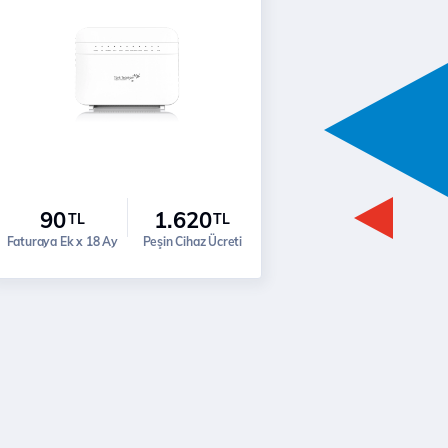
90
1.620
TL
TL
Faturaya Ek x 18 Ay
Peşin Cihaz Ücreti