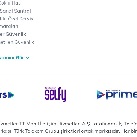
Çoklu Hat
Sanal Santral
'lü Özel Servis
maraları
er Güvenlik
etilen Güvenlik
metleri
er Güvenlik Merkezi
vamını Gör
terilerimize Özel
zümler
i Merkezi & Bulut
i Merkezlerimiz
al Veri Merkezi
etilen Hizmetler
ital Depo Kurumsal
rosoft 365
hizmetler TT Mobil İletişim Hizmetleri A.Ş. tarafından, İş Tel
posta
sı, Türk Telekom Grubu şirketleri ortak markasıdır. Her bir Ş
ut Tabanlı Yedekleme