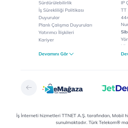
Sürdürülebilirlik
IP 
İş Sürekliliği Politikası
TT 
Duyurular
444
Nu
Planlı Çalışma Duyuruları
Sib
Yatırımcı İlişkileri
Yön
Kariyer
Hiz
Türk Telekom Satış ve
Sib
Devamını Gör
De
Dağıtım
Müş
Türk Telekom Finansal
Çö
Hizmet Kalitesi Raporları
Ver
Türk Telekom Afet Tedbirleri
Ver
Vizyon & Değerlerimiz
San
Yön
Dij
Mic
İş İnterneti hizmetleri TTNET A.Ş. tarafından, Mobil 
E-
sunulmaktadır. Türk Telekom® marka
Bul