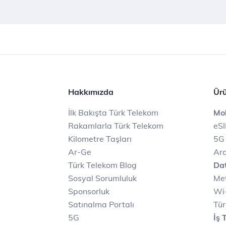
Hakkımızda
Ürü
İlk Bakışta Türk Telekom
Mob
Rakamlarla Türk Telekom
eS
Kilometre Taşları
5G
Ar-Ge
Ara
Türk Telekom Blog
Dat
Sosyal Sorumluluk
Met
Sponsorluk
Wi-
Satınalma Portalı
Tür
5G
İş 