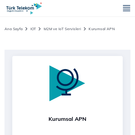
m
Ana Sayfa
IOT
M2M ve IoT Servisleri
Kurumsal APN
Kurumsal APN