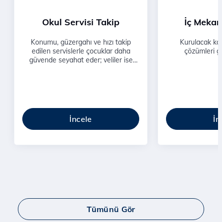
Okul Servisi Takip
İç Mekan
Konumu, güzergahı ve hızı takip
Kurulacak ka
edilen servislerle çocuklar daha
çözümleri güv
güvende seyahat eder; veliler ise
varış-kalkış durumlarından anlık bilgi
sahibi olur.
İncele
İn
Tümünü Gör