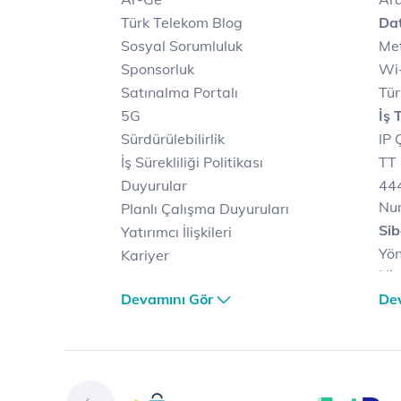
Türk Telekom Blog
Dat
Sosyal Sorumluluk
Met
Sponsorluk
Wi-
Satınalma Portalı
Tür
5G
İş 
Sürdürülebilirlik
IP 
İş Sürekliliği Politikası
TT 
Duyurular
444
Nu
Planlı Çalışma Duyuruları
Sib
Yatırımcı İlişkileri
Yön
Kariyer
Hiz
Türk Telekom Satış ve
Sib
Devamını Gör
De
Dağıtım
Müş
Türk Telekom Finansal
Çö
Hizmet Kalitesi Raporları
Ver
Türk Telekom Afet Tedbirleri
Ver
Vizyon & Değerlerimiz