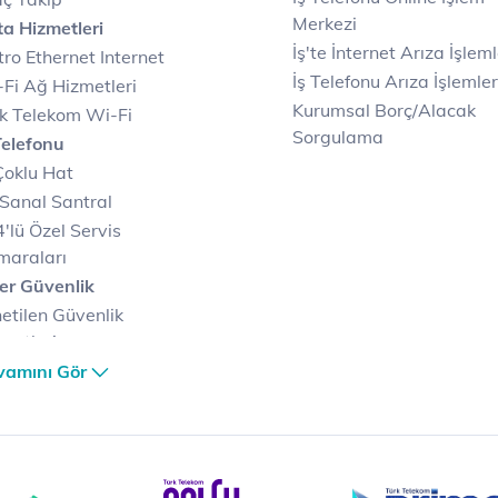
Merkezi
a Hizmetleri
İş'te İnternet Arıza İşleml
ro Ethernet Internet
İş Telefonu Arıza İşlemler
Fi Ağ Hizmetleri
Kurumsal Borç/Alacak
k Telekom Wi-Fi
Sorgulama
Telefonu
Çoklu Hat
Sanal Santral
'lü Özel Servis
maraları
er Güvenlik
etilen Güvenlik
metleri
er Güvenlik Merkezi
vamını Gör
terilerimize Özel
zümler
i Merkezi & Bulut
i Merkezlerimiz