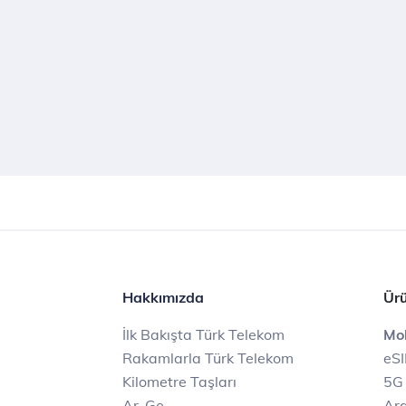
Hakkımızda
Ürü
İlk Bakışta Türk Telekom
Mob
Rakamlarla Türk Telekom
eS
Kilometre Taşları
5G
Ar-Ge
Ara