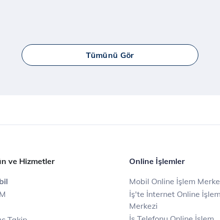
Tümünü Gör
n ve Hizmetler
Online İşlemler
il
Mobil Online İşlem Merke
IM
İş'te İnternet Online İşle
Merkezi
İş Telefonu Online İşlem
ç Takip