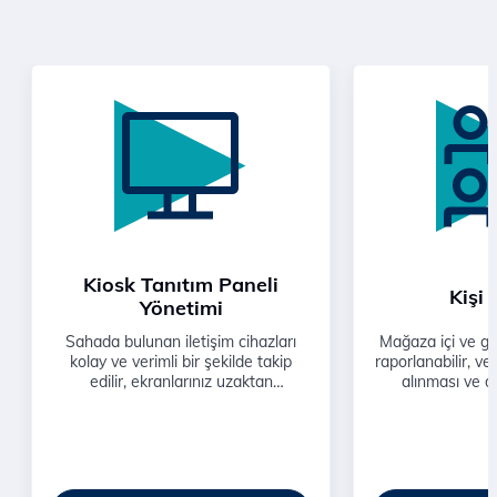
Kiosk Tanıtım Paneli
Kişi
Yönetimi
Sahada bulunan iletişim cihazları
Mağaza içi ve gir
kolay ve verimli bir şekilde takip
raporlanabilir, ver
edilir, ekranlarınız uzaktan
alınması ve 
yönetilebilir.
aktiviteleri ya