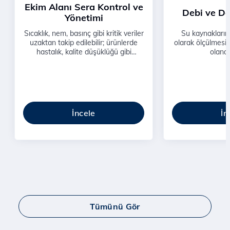
Ekim Alanı Sera Kontrol ve
Debi ve De
Yönetimi
Sıcaklık, nem, basınç gibi kritik veriler
Su kaynaklarını
uzaktan takip edilebilir; ürünlerde
olarak ölçülmesi 
hastalık, kalite düşüklüğü gibi
olanak
sorunların önüne geçilir.
İncele
İn
Tümünü Gör