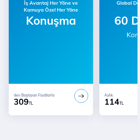
İş Avantaj Her Yöne ve
Global Da
Kamuya Özel Her Yöne
Konuşma
60 D
Kon
den Başlayan Fiyatlarla
Aylık
309
114
TL
TL