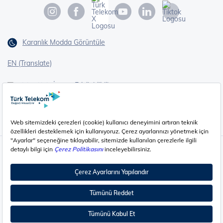
Karanlık Modda Görüntüle
EN (Translate)
Erişilebilirlik
İşaret Dili Çevirisi
Gizlilik - Güvenlik ve KVKK
Çerez Ayarları
©
2026
Türk Telekom