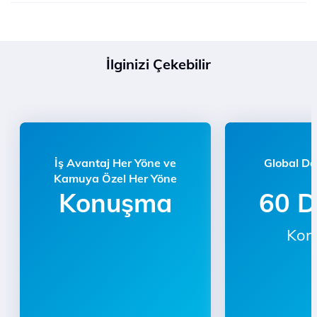
İlginizi Çekebilir
İş Avantaj Her Yöne ve
Global Da
Kamuya Özel Her Yöne
Konuşma
60 D
Kon