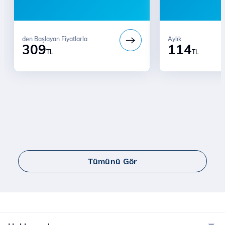
den Başlayan Fiyatlarla
Aylık
309
114
TL
TL
Tümünü Gör