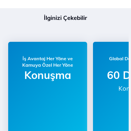
İlginizi Çekebilir
İş Avantaj Her Yöne ve
Global Da
Kamuya Özel Her Yöne
Konuşma
60 D
Kon