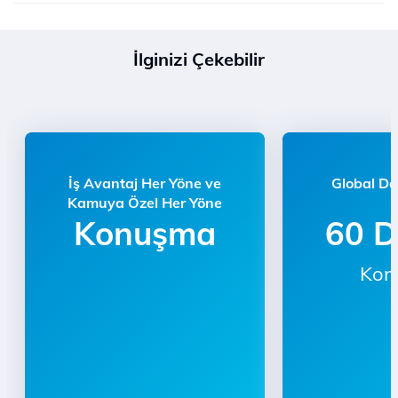
İlginizi Çekebilir
İş Avantaj Her Yöne ve
Global Da
Kamuya Özel Her Yöne
Konuşma
60 D
Kon