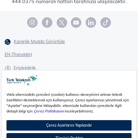
444 0375 numaralı hattan tarafınıza ulaşılacaktır.
Karanlık Modda Görüntüle
EN (Translate)
Erişilebilirlik
İşaret Dili Çevirisi
Gizlilik - Güvenlik ve KVKK
Çerez Ayarları