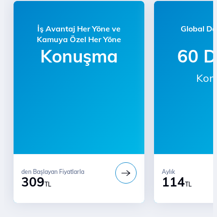
İş Avantaj Her Yöne ve
Global Da
Kamuya Özel Her Yöne
Konuşma
60 D
Kon
den Başlayan Fiyatlarla
Aylık
309
114
TL
TL