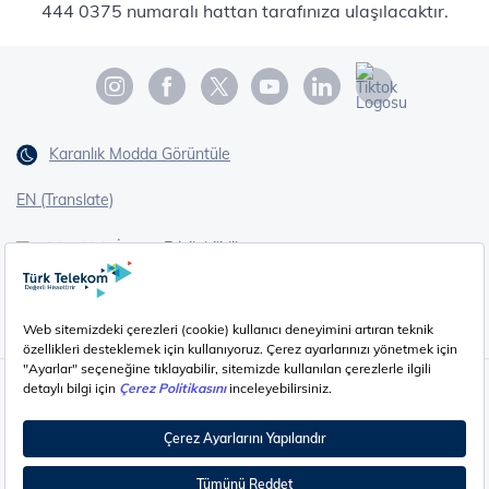
444 0375 numaralı hattan tarafınıza ulaşılacaktır.
Karanlık Modda Görüntüle
EN (Translate)
Erişilebilirlik
İşaret Dili Çevirisi
Gizlilik - Güvenlik ve KVKK
Çerez Ayarları