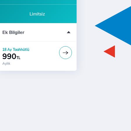
Limitsiz
Modem ücreti dahil değildir
Ek Bilgiler
Katılım için 444 5 444'ü arayın
18 Ay Taahhütlü
990
TL
Aylık