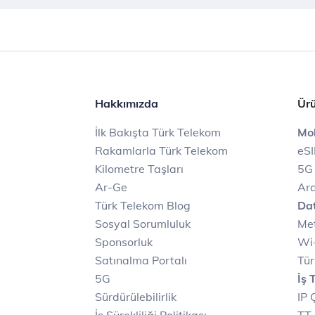
Hakkımızda
Ürü
İlk Bakışta Türk Telekom
Mob
Rakamlarla Türk Telekom
eS
Kilometre Taşları
5G
Ar-Ge
Ara
Türk Telekom Blog
Dat
Sosyal Sorumluluk
Met
Sponsorluk
Wi-
Satınalma Portalı
Tür
5G
İş 
Sürdürülebilirlik
IP 