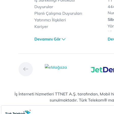
İş Sürekliliği Politikası
TT 
Duyurular
444
Nu
Planlı Çalışma Duyuruları
Sib
Yatırımcı İlişkileri
Yön
Kariyer
Hiz
Türk Telekom Satış ve
Sib
Devamını Gör
De
Dağıtım
Müş
Türk Telekom Finansal
Çö
Hizmet Kalitesi Raporları
Ver
Türk Telekom Afet Tedbirleri
Ver
Vizyon & Değerlerimiz
San
Yön
Dij
Mic
İş İnterneti hizmetleri TTNET A.Ş. tarafından, Mobil 
E-
sunulmaktadır. Türk Telekom® marka
Bul
Yeni abonelik ve numara taşıma başvurularında mobil
Hiz