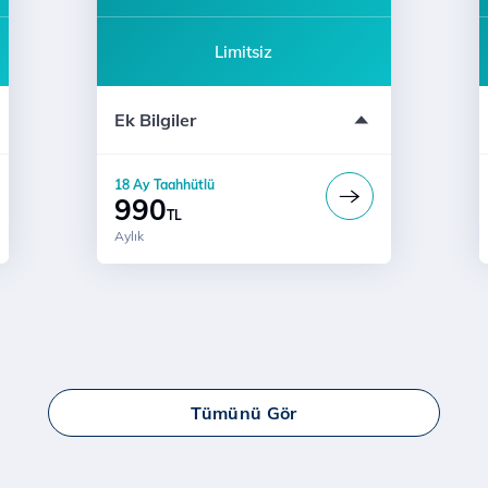
Limitsiz
Modem ücreti dahil değildir
Ek Bilgiler
Katılım için 444 5 444'ü arayın
18 Ay Taahhütlü
990
TL
Aylık
Tümünü Gör