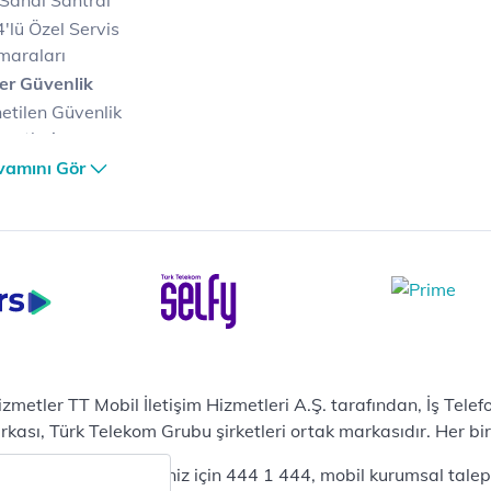
Sanal Santral
'lü Özel Servis
maraları
er Güvenlik
etilen Güvenlik
metleri
er Güvenlik Merkezi
vamını Gör
terilerimize Özel
zümler
i Merkezi & Bulut
i Merkezlerimiz
al Veri Merkezi
etilen Hizmetler
ital Depo Kurumsal
rosoft 365
hizmetler TT Mobil İletişim Hizmetleri A.Ş. tarafından, İş Tel
posta
sı, Türk Telekom Grubu şirketleri ortak markasıdır. Her bir Ş
ut Tabanlı Yedekleme
 bireysel talepleriniz için 444 1 444, mobil kurumsal talepler
meti