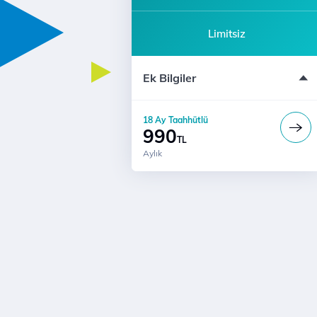
Limitsiz
Modem ücreti dahil değildir
Ek Bilgiler
Katılım için 444 5 444'ü arayın
18 Ay Taahhütlü
990
TL
Aylık