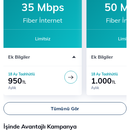
35 Mbps
50 M
Fiber İnternet
Fiber İn
Limitsiz
Limits
Modem ücreti dahil değildir
Modem ücreti dahil 
Ek Bilgiler
Ek Bilgiler
Katılım için 444 5 444'ü arayın
Katılım için 444 5 
18 Ay Taahhütlü
18 Ay Taahhütlü
950
1.000
TL
TL
Aylık
Aylık
Tümünü Gör
İşinde Avantajlı Kampanya