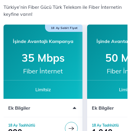
​​Türkiye’nin Fiber Gücü Türk Telekom ile F​iber İnternetin
keyfine varın!​​​​
18 Ay Sabit Fiyat
İşinde Avantajlı Kampanya
İşinde Avantaj
35 Mbps
50 M
Fiber İnternet
Fiber İn
Limitsiz
Limits
Modem ücreti dahil değildir
Modem ücreti dahil 
Ek Bilgiler
Ek Bilgiler
Katılım için 444 5 444'ü arayın
Katılım için 444 5 
18 Ay Taahhütlü
18 Ay Taahhütlü