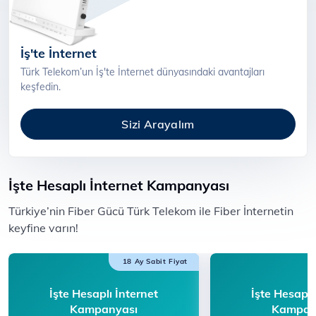
İş'te İnternet
Türk Telekom’un İş'te İnternet dünyasındaki avantajları
keşfedin.
Sizi Arayalım
İşte Hesaplı İnternet Kampanyası
​​Türkiye’nin Fiber Gücü Türk Telekom ile F​iber İnternetin
keyfine varın!​​​​
18 Ay Sabit Fiyat
İşte Hesaplı İnternet
İşte Hesaplı
Kampanyası
Kampan