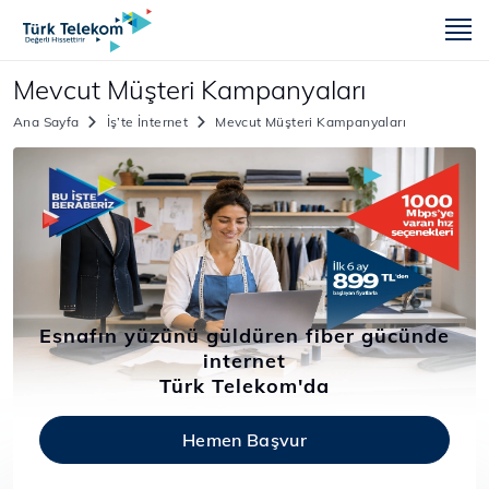
m
Mevcut Müşteri Kampanyaları
Ana Sayfa
İş’te İnternet
Mevcut Müşteri Kampanyaları
Esnafın yüzünü güldüren fiber gücünde
internet
Türk Telekom'da
Hemen Başvur