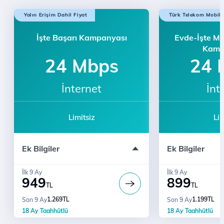
Yalın Erişim Dahil Fiyat
Türk Telekom Mobilli
İşte Başarı Kampanyası
Evde-İşte Mo
Kamp
24 Mbps
24 
İnternet
İnt
Limitsiz
Lim
Ücretsiz Kurulum
Türk Telekom'a 
Ek Bilgiler
Ek Bilgiler
Varan İndirim
Modem ücreti dahil değildir
Yalın Erişim Dah
Türk Telekom'a Geçenlere 1500 TL'ye
Varan İndirim
Ücretsiz Kurul
İlk 9 Ay
İlk 9 Ay
949
899
Modem ücreti da
TL
TL
1.269
TL
1.199
TL
Son 9 Ay
Son 9 Ay
18 Ay Taahhütlü
18 Ay Taahhütlü