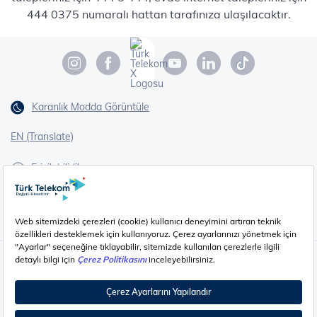
444 0375 numaralı hattan tarafınıza ulaşılacaktır.
Karanlık Modda Görüntüle
EN (Translate)
Erişilebilirlik
İşaret Dili Çevirisi
Gizlilik - Güvenlik ve KVKK
Çerez Ayarları