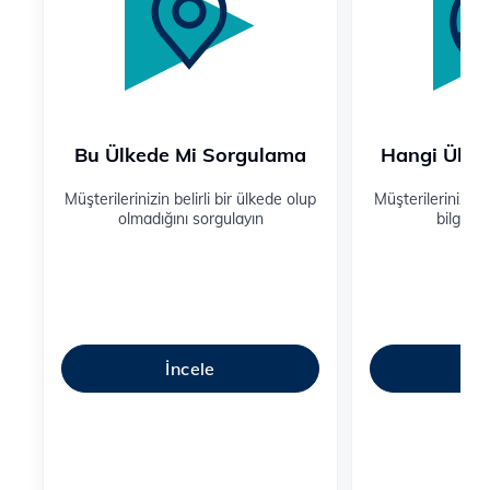
Bu Ülkede Mi Sorgulama
Hangi Ülke
Müşterilerinizin belirli bir ülkede olup
Müşterilerinizin
olmadığını sorgulayın
bilgisin
İncele
İ