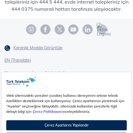
talepleriniz için 444 5 444, evde internet talepleriniz için
444 0375 numaralı hattan tarafınıza ulaşılacaktır.
Karanlık Modda Görüntüle
EN (Translate)
Erişilebilirlik
İşaret Dili Çevirisi
Gizlilik - Güvenlik ve KVKK
Çerez Ayarları