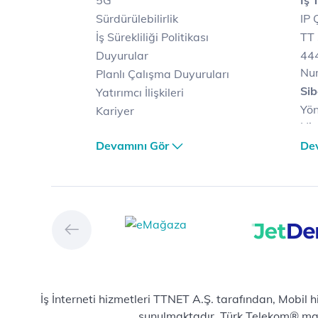
5G
İş 
Sürdürülebilirlik
IP 
İş Sürekliliği Politikası
TT 
Duyurular
444
Nu
Planlı Çalışma Duyuruları
Sib
Yatırımcı İlişkileri
Yön
Kariyer
Hiz
Türk Telekom Satış ve
Sib
Devamını Gör
De
Dağıtım
Müş
Türk Telekom Finansal
Çö
Hizmet Kalitesi Raporları
Ver
Türk Telekom Afet Tedbirleri
Ver
Vizyon & Değerlerimiz
San
Yön
Dij
Mic
İş İnterneti hizmetleri TTNET A.Ş. tarafından, Mobil 
E-
sunulmaktadır. Türk Telekom® marka