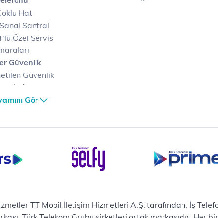
Telefonu
Çoklu Hat
Sanal Santral
'lü Özel Servis
maraları
er Güvenlik
etilen Güvenlik
metleri
er Güvenlik Merkezi
vamını Gör
terilerimize Özel
zümler
i Merkezi & Bulut
i Merkezlerimiz
al Veri Merkezi
etilen Hizmetler
ital Depo Kurumsal
rosoft 365
hizmetler TT Mobil İletişim Hizmetleri A.Ş. tarafından, İş Tel
posta
sı, Türk Telekom Grubu şirketleri ortak markasıdır. Her bir Ş