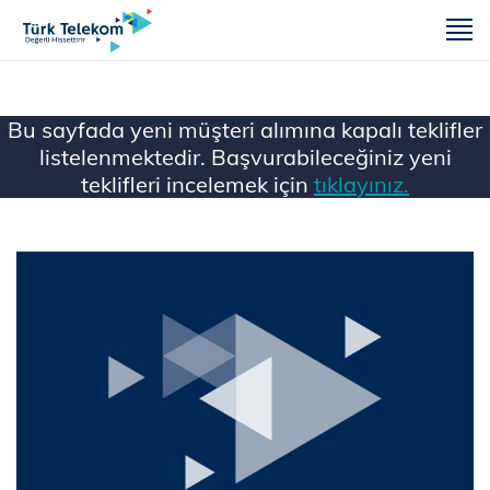
m
Bu sayfada yeni müşteri alımına kapalı teklifler
listelenmektedir. Başvurabileceğiniz yeni
teklifleri incelemek için
tıklayınız.
Ana Sayfa
Mobil
Kampanyalar
Mobil Pos Tarifesi