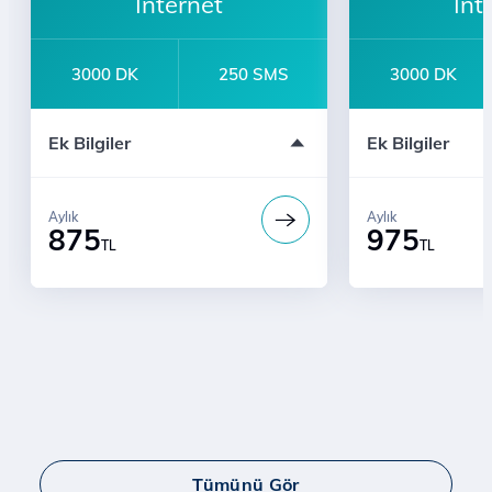
İnternet
İnt
3000 DK
250 SMS
3000 DK
Türk Telekom'lularla Sınırsız Konuşma
Türk Telekom'lu
Ek Bilgiler
Ek Bilgiler
Aylık
Aylık
875
975
TL
TL
Tümünü Gör