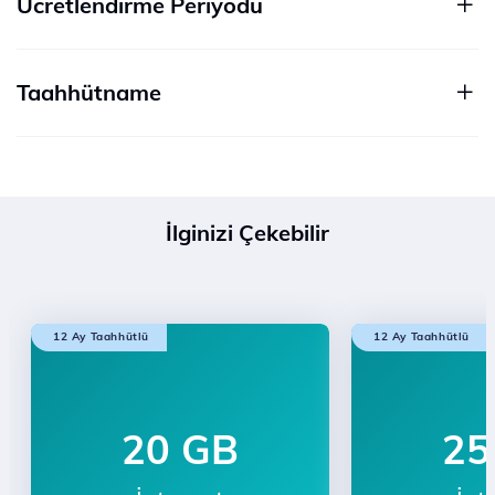
Ücretlendirme Periyodu
Taahhütname
İlginizi Çekebilir
12 Ay Taahhütlü
12 Ay Taahhütlü
20 GB
25