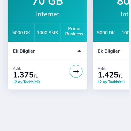
70 GB
80
İnternet
İnt
Prime
5000 DK
1000 SMS
5000 DK
100
Business
12 Ay Taahhütlü
12 Ay Taahhütl
Ek Bilgiler
Ek Bilgiler
Prime Business
Prime Business
Türk Telekom'lularla Sınırsız Konuşma
Türk Telekom'lu
Aylık
Aylık
1.375
1.425
TL
TL
12 Ay Taahhütlü
12 Ay Taahhütlü