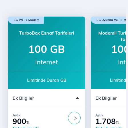
5G Wi-Fi Modem
5G Uyumlu Wi-Fi M
TurboBox Esnaf Tarifeleri
Modemli Tur
Tari
100 GB
10
İnternet
İnt
Limitinde Duran GB
Limitind
Ek Bilgiler
Ek Bilgiler
Aylık
Aylık
900
1.708
TL
TL