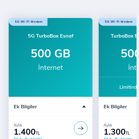
5G Wi-Fi Modem
5G Wi-Fi Modem
5G TurboBox Esnaf
TurboBox Es
500 GB
50
İnternet
İnt
Limitind
Ek Bilgiler
Ek Bilgiler
Aylık
Aylık
1.400
1.300
TL
TL