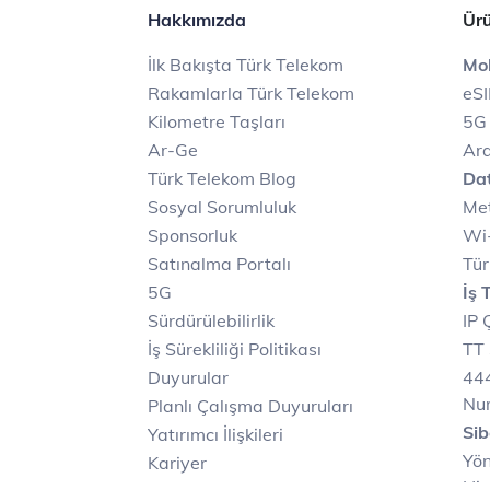
Hakkımızda
Ürü
İlk Bakışta Türk Telekom
Mob
Rakamlarla Türk Telekom
eS
Kilometre Taşları
5G
Ar-Ge
Ara
Türk Telekom Blog
Dat
Sosyal Sorumluluk
Met
Sponsorluk
Wi-
Satınalma Portalı
Tür
5G
İş 
Sürdürülebilirlik
IP 
İş Sürekliliği Politikası
TT 
Duyurular
444
Nu
Planlı Çalışma Duyuruları
Sib
Yatırımcı İlişkileri
Yön
Kariyer
Hiz