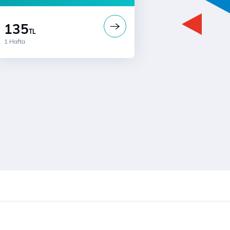
135
TL
1 Hafta