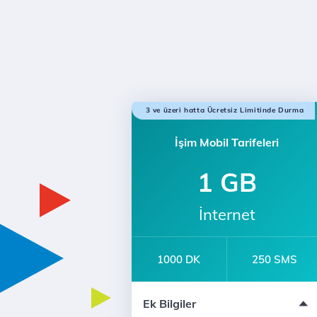
3 ve üzeri hatta Ücretsiz Limitinde Durma
İşim Mobil Tarifeleri
1 GB
İnternet
1000 DK
250 SMS
e-dergi Üyeliği
Ek Bilgiler
12 Ay Taahhütlü