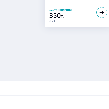
Türk Telekom'lularla Sınırsız Konuşm
12 Ay Taahhütlü
350
TL
Aylık