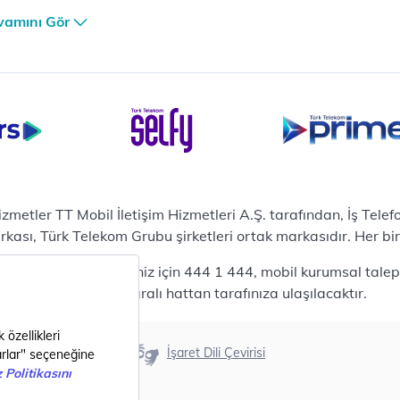
er Güvenlik Merkezi
vamını Gör
terilerimize Özel
zümler
i Merkezi & Bulut
i Merkezlerimiz
al Veri Merkezi
etilen Hizmetler
ital Depo Kurumsal
rosoft 365
hizmetler TT Mobil İletişim Hizmetleri A.Ş. tarafından, İş Tel
posta
sı, Türk Telekom Grubu şirketleri ortak markasıdır. Her bir Ş
ut Tabanlı Yedekleme
 bireysel talepleriniz için 444 1 444, mobil kurumsal talepler
meti
444 0375 numaralı hattan tarafınıza ulaşılacaktır.
tform as a Service(PaaS)
fesyonel Servisler
nanım
Erişilebilirlik
İşaret Dili Çevirisi
ılım
metler