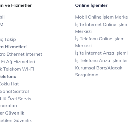
n ve Hizmetler
Online İşlemler
il
Mobil Online İşlem Merke
IM
İş'te İnternet Online İşle
Merkezi
İş Telefonu Online İşlem
ç Takip
Merkezi
a Hizmetleri
İş'te İnternet Arıza İşleml
ro Ethernet Internet
İş Telefonu Arıza İşlemler
Fi Ağ Hizmetleri
Kurumsal Borç/Alacak
k Telekom Wi-Fi
Sorgulama
Telefonu
Çoklu Hat
Sanal Santral
'lü Özel Servis
maraları
er Güvenlik
etilen Güvenlik
metleri