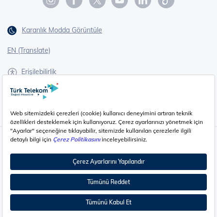
Karanlık Modda Görüntüle
EN (Translate)
Erişilebilirlik
İşaret Dili Çevirisi
Gizlilik - Güvenlik ve KVKK
Çerez Ayarları
©
2026
Türk Telekom