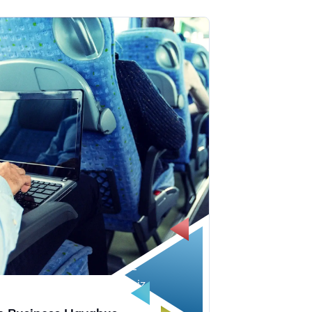
1
kez
ücretsiz