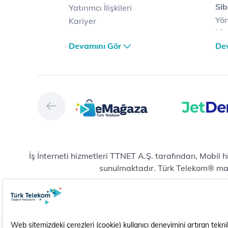
Sib
Yatırımcı İlişkileri
Yön
Kariyer
Hiz
Türk Telekom Satış ve
Sib
Devamını Gör
De
Dağıtım
Müş
Türk Telekom Finansal
Çö
Hizmet Kalitesi Raporları
Ver
Türk Telekom Afet Tedbirleri
Ver
Vizyon & Değerlerimiz
San
Yön
Dij
Mic
İş İnterneti hizmetleri TTNET A.Ş. tarafından, Mobil 
E-
sunulmaktadır. Türk Telekom® marka
Bul
Yeni abonelik ve numara taşıma başvurularında mobil
Hiz
Pla
Pro