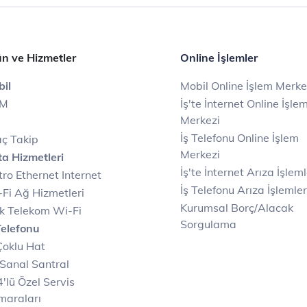
n ve Hizmetler
Online İşlemler
il
Mobil Online İşlem Merke
IM
İş'te İnternet Online İşle
Merkezi
İş Telefonu Online İşlem
ç Takip
Merkezi
a Hizmetleri
İş'te İnternet Arıza İşleml
ro Ethernet Internet
İş Telefonu Arıza İşlemler
Fi Ağ Hizmetleri
Kurumsal Borç/Alacak
k Telekom Wi-Fi
Sorgulama
Telefonu
Çoklu Hat
Sanal Santral
'lü Özel Servis
maraları