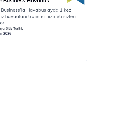
e Business Havabus
​​​Prime Business’la Havabus ayda 1 kez
iz havaalanı transfer hizmeti sizleri
.​​​
a Bitiş Tarihi:
ım 2026
e