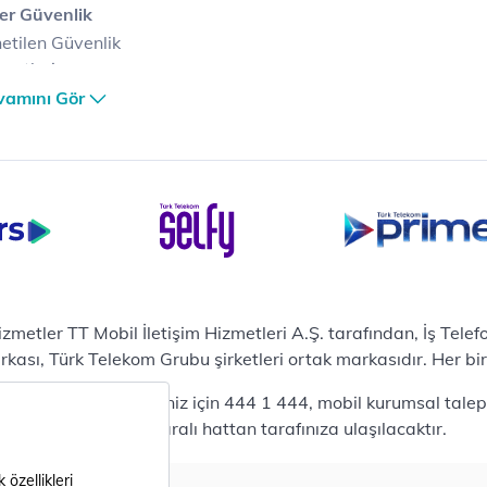
er Güvenlik
etilen Güvenlik
metleri
er Güvenlik Merkezi
vamını Gör
terilerimize Özel
zümler
i Merkezi & Bulut
i Merkezlerimiz
al Veri Merkezi
etilen Hizmetler
ital Depo Kurumsal
rosoft 365
hizmetler TT Mobil İletişim Hizmetleri A.Ş. tarafından, İş Tel
posta
sı, Türk Telekom Grubu şirketleri ortak markasıdır. Her bir Ş
ut Tabanlı Yedekleme
 bireysel talepleriniz için 444 1 444, mobil kurumsal talepler
meti
444 0375 numaralı hattan tarafınıza ulaşılacaktır.
tform as a Service(PaaS)
fesyonel Servisler