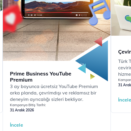
Çevi
3
Ay
Türk 
ücretsiz
cevir
Prime Business YouTube
hizme
Premium
önceli
Kampany
31 Aral
3 ay boyunca ücretsiz YouTube Premium
arka planda, çevrimdışı ve reklamsız bir
deneyim ayrıcalığı sizleri bekliyor.​​
İncel
Kampanya Bitiş Tarihi:
31 Aralık 2026
İncele