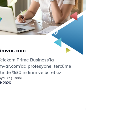
30
%
İndirim
rimvar.com
Telekom Prime Business’la
imvar.com’da profesyonel tercüme
tinde %30 indirim ve ücretsiz
kli teslimat ayrıcalığı sizleri bekliyor.
a Bitiş Tarihi:
ık 2026
e