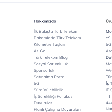
Hakkımızda
Ürü
İlk Bakışta Türk Telekom
Mob
Rakamlarla Türk Telekom
eS
Kilometre Taşları
5G
Ar-Ge
Ara
Türk Telekom Blog
Dat
Sosyal Sorumluluk
Met
Sponsorluk
Wi-
Satınalma Portalı
Tür
5G
İş 
Sürdürülebilirlik
IP 
İş Sürekliliği Politikası
TT 
Duyurular
444
Nu
Planlı Çalışma Duyuruları