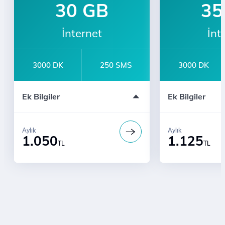
30 GB
35
İnternet
İnt
3000 DK
250 SMS
3000 DK
Türk Telekom'lularla Sınırsız Konuşma
Türk Telekom'lu
Ek Bilgiler
Ek Bilgiler
Aylık
Aylık
1.050
1.125
TL
TL