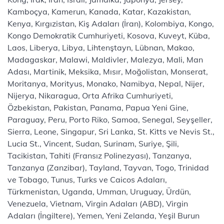
Kamboçya, Kamerun, Kanada, Katar, Kazakistan,
Kenya, Kırgızistan, Kiş Adaları (İran), Kolombiya, Kongo,
Kongo Demokratik Cumhuriyeti, Kosova, Kuveyt, Küba,
Laos, Liberya, Libya, Lihtenştayn, Lübnan, Makao,
Madagaskar, Malawi, Maldivler, Malezya, Mali, Man
Adası, Martinik, Meksika, Mısır, Moğolistan, Monserat,
Moritanya, Morityus, Monako, Namibya, Nepal, Nijer,
Nijerya, Nikaragua, Orta Afrika Cumhuriyeti,
Özbekistan, Pakistan, Panama, Papua Yeni Gine,
Paraguay, Peru, Porto Riko, Samoa, Senegal, Seyşeller,
Sierra, Leone, Singapur, Sri Lanka, St. Kitts ve Nevis St.,
Lucia St., Vincent, Sudan, Surinam, Suriye, Şili,
Tacikistan, Tahiti (Fransız Polinezyası), Tanzanya,
Tanzanya (Zanzibar), Tayland, Tayvan, Togo, Trinidad
ve Tobago, Tunus, Turks ve Caicos Adaları,
Türkmenistan, Uganda, Umman, Uruguay, Ürdün,
Venezuela, Vietnam, Virgin Adaları (ABD), Virgin
Adaları (İngiltere), Yemen, Yeni Zelanda, Yeşil Burun