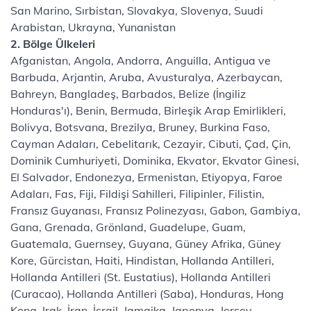
San Marino, Sırbistan, Slovakya, Slovenya, Suudi
Arabistan, Ukrayna, Yunanistan
2. Bölge Ülkeleri
Afganistan, Angola, Andorra, Anguilla, Antigua ve
Barbuda, Arjantin, Aruba, Avusturalya, Azerbaycan,
Bahreyn, Bangladeş, Barbados, Belize (İngiliz
Honduras'ı), Benin, Bermuda, Birleşik Arap Emirlikleri,
Bolivya, Botsvana, Brezilya, Bruney, Burkina Faso,
Cayman Adaları, Cebelitarık, Cezayir, Cibuti, Çad, Çin,
Dominik Cumhuriyeti, Dominika, Ekvator, Ekvator Ginesi,
El Salvador, Endonezya, Ermenistan, Etiyopya, Faroe
Adaları, Fas, Fiji, Fildişi Sahilleri, Filipinler, Filistin,
Fransız Guyanası, Fransız Polinezyası, Gabon, Gambiya,
Gana, Grenada, Grönland, Guadelupe, Guam,
Guatemala, Guernsey, Guyana, Güney Afrika, Güney
Kore, Gürcistan, Haiti, Hindistan, Hollanda Antilleri,
Hollanda Antilleri (St. Eustatius), Hollanda Antilleri
(Curacao), Hollanda Antilleri (Saba), Honduras, Hong
Kong, Irak, İran, İsrail, Jamaika, Japonya, Jersey,