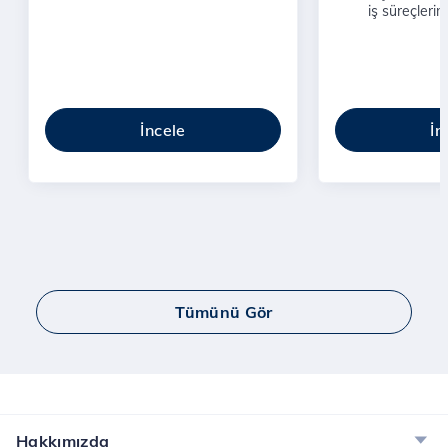
iş süreçlerini
Profesyonel çözü
geli
İncele
İn
Tümünü Gör
Hakkımızda