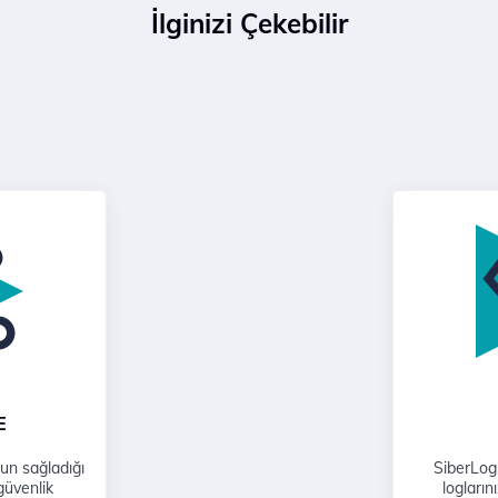
İlginizi Çekebilir
E
un sağladığı
SiberLog 
güvenlik
logların