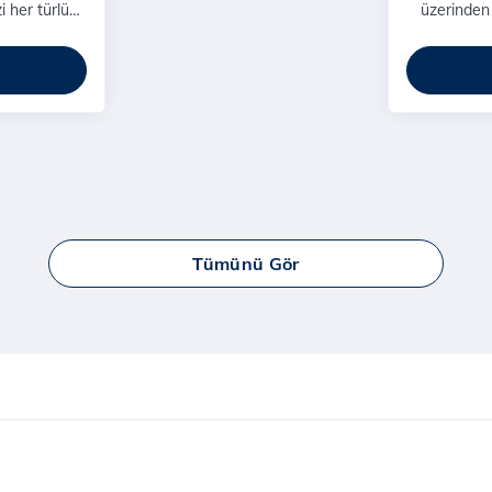
 her türlü
üzerinden 
ak kapsamlı
tehdit tes
Tümünü Gör