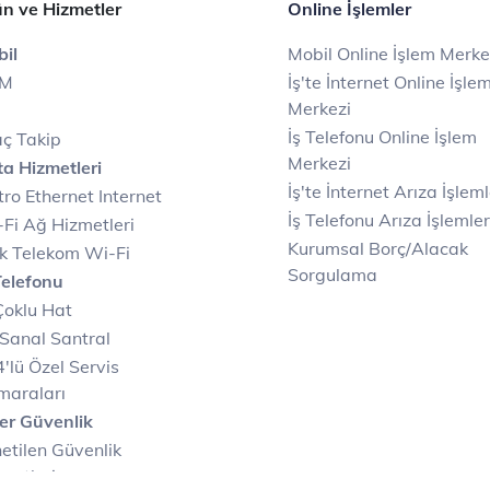
n ve Hizmetler
Online İşlemler
il
Mobil Online İşlem Merke
IM
İş'te İnternet Online İşle
Merkezi
İş Telefonu Online İşlem
ç Takip
Merkezi
a Hizmetleri
İş'te İnternet Arıza İşleml
ro Ethernet Internet
İş Telefonu Arıza İşlemler
Fi Ağ Hizmetleri
Kurumsal Borç/Alacak
k Telekom Wi-Fi
Sorgulama
Telefonu
Çoklu Hat
Sanal Santral
'lü Özel Servis
maraları
er Güvenlik
etilen Güvenlik
metleri