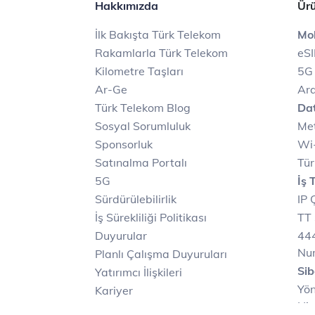
Hakkımızda
Ürü
İlk Bakışta Türk Telekom
Mob
Rakamlarla Türk Telekom
eS
Kilometre Taşları
5G
Ar-Ge
Ara
Türk Telekom Blog
Dat
Sosyal Sorumluluk
Met
Sponsorluk
Wi-
Satınalma Portalı
Tür
5G
İş 
Sürdürülebilirlik
IP 
İş Sürekliliği Politikası
TT 
Duyurular
444
Nu
Planlı Çalışma Duyuruları
Sib
Yatırımcı İlişkileri
Yön
Kariyer
Hiz
Türk Telekom Satış ve