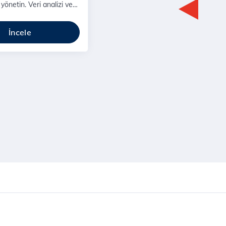
yönetin. Veri analizi ve
piti için güçlü bir araç.
İncele