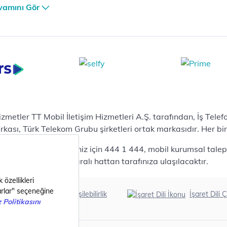
er Güvenlik Merkezi
vamını Gör
terilerimize Özel
zümler
i Merkezi & Bulut
i Merkezlerimiz
al Veri Merkezi
etilen Hizmetler
ital Depo Kurumsal
rosoft 365
hizmetler TT Mobil İletişim Hizmetleri A.Ş. tarafından, İş Tel
posta
sı, Türk Telekom Grubu şirketleri ortak markasıdır. Her bir Ş
ut Tabanlı Yedekleme
 bireysel talepleriniz için 444 1 444, mobil kurumsal talepler
meti
444 0375 numaralı hattan tarafınıza ulaşılacaktır.
tform as a Service(PaaS)
fesyonel Servisler
nanım
Erişilebilirlik
İşaret Dili Ç
ılım
metler