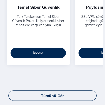
Temel Siber Güvenlik
Paylaşım
Turk Telekom’un Temel Siber
SSL VPN çözüml
Güvenlik Paketi ile işletmenizi siber
erişimde güven
tehditlere karşı koruyun. Güçlü
garantileyin. 
koruma alt yapısıyla güvenliğinizi
kurumsal ağınıza
artırın.
erişim 
İncele
İn
Tümünü Gör