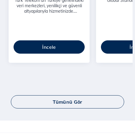
Turk Telekom’un Türkiye genelindeki
Global Standar
veri merkezleri, yenilikçi ve güvenli
altyapılarıyla hizmetinizde.
İşletmenizin veri ihtiyaçları için
profesyonel çözümler sunuyoruz.
İncele
İn
Tümünü Gör