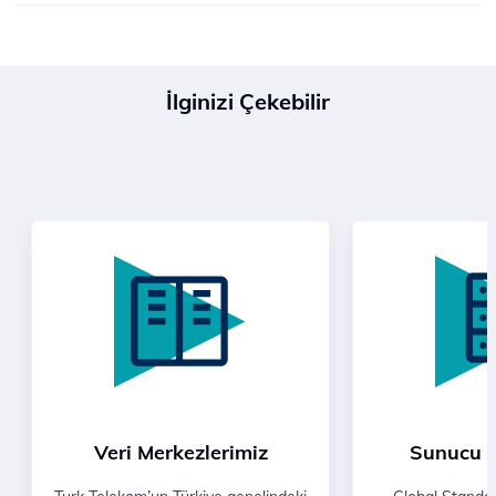
İlginizi Çekebilir
Veri Merkezlerimiz
Sunucu 