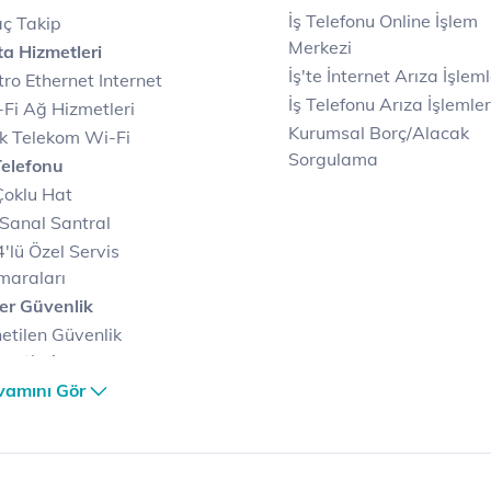
İş Telefonu Online İşlem
ç Takip
Merkezi
a Hizmetleri
İş'te İnternet Arıza İşleml
ro Ethernet Internet
İş Telefonu Arıza İşlemler
Fi Ağ Hizmetleri
Kurumsal Borç/Alacak
k Telekom Wi-Fi
Sorgulama
Telefonu
Çoklu Hat
Sanal Santral
'lü Özel Servis
maraları
er Güvenlik
etilen Güvenlik
metleri
er Güvenlik Merkezi
vamını Gör
terilerimize Özel
zümler
i Merkezi & Bulut