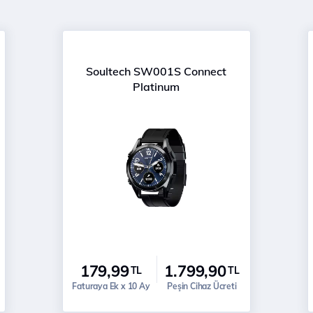
Soultech SW001S Connect
Platinum
179,99
1.799,90
TL
TL
Faturaya Ek x 10 Ay
Peşin Cihaz Ücreti