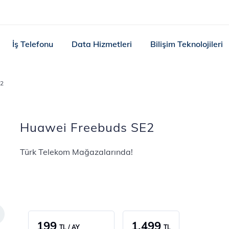
İş Telefonu
Data Hizmetleri
Bilişim Teknolojileri
E2
Huawei Freebuds SE2
Türk Telekom Mağazalarında!
199
1.499
TL / AY
TL