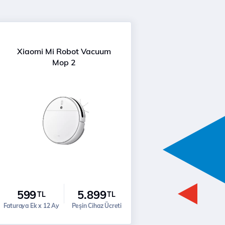
Xiaomi Mi Robot Vacuum
Mop 2
599
5.899
TL
TL
Faturaya Ek x 12 Ay
Peşin Cihaz Ücreti