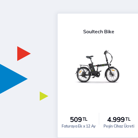
Soultech Bike
509
4.999
TL
TL
Faturaya Ek x 12 Ay
Peşin Cihaz Ücreti