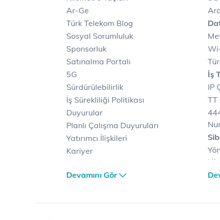
Ar-Ge
Ara
Türk Telekom Blog
Dat
Sosyal Sorumluluk
Met
Sponsorluk
Wi-
Satınalma Portalı
Tür
5G
İş 
Sürdürülebilirlik
IP 
İş Sürekliliği Politikası
TT 
Duyurular
444
Nu
Planlı Çalışma Duyuruları
Sib
Yatırımcı İlişkileri
Yön
Kariyer
Hiz
Türk Telekom Satış ve
Sib
Devamını Gör
De
Dağıtım
Müş
Türk Telekom Finansal
Çö
Hizmet Kalitesi Raporları
Ver
Türk Telekom Afet Tedbirleri