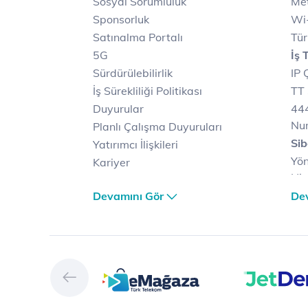
Sosyal Sorumluluk
Met
Sponsorluk
Wi-
Satınalma Portalı
Tür
5G
İş 
Sürdürülebilirlik
IP 
İş Sürekliliği Politikası
TT 
Duyurular
444
Nu
Planlı Çalışma Duyuruları
Sib
Yatırımcı İlişkileri
Yön
Kariyer
Hiz
Türk Telekom Satış ve
Sib
Devamını Gör
De
Dağıtım
Müş
Türk Telekom Finansal
Çö
Hizmet Kalitesi Raporları
Ver
Türk Telekom Afet Tedbirleri
Ver
Vizyon & Değerlerimiz
San
Yön