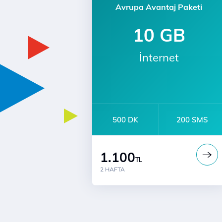
Avrupa Avantaj Paketi
10 GB
İnternet
500 DK
200 SMS
1.100
TL
2 HAFTA