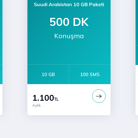
Suudi Arabistan 10 GB Paketi
500 DK
Konuşma
10 GB
100 SMS
1.100
TL
Aylık