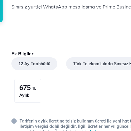
Sınırsız yurtiçi WhatsApp mesajlaşma ve Prime Business 
Ek Bilgiler
12 Ay Taahhütlü
Türk Telekom'lularla Sınırsı
675
TL
Aylık
Tarifenin aylık ücretine telsiz kullanım ücreti ile yeni hat
iletişim vergisi dahil değildir. İlgili ücretler her yıl gün