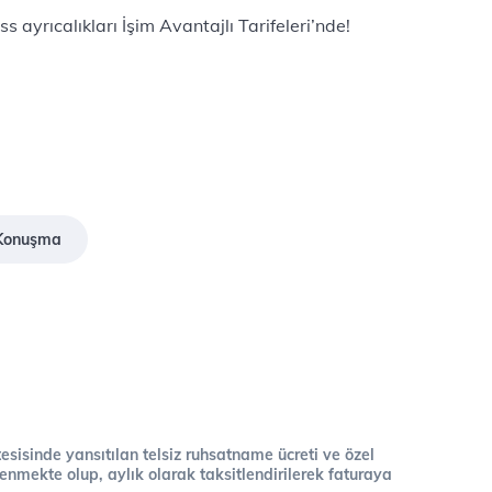
ayrıcalıkları İşim Avantajlı Tarifeleri’nde!
z Konuşma
 tesisinde yansıtılan telsiz ruhsatname ücreti ve özel
cellenmekte olup, aylık olarak taksitlendirilerek faturaya