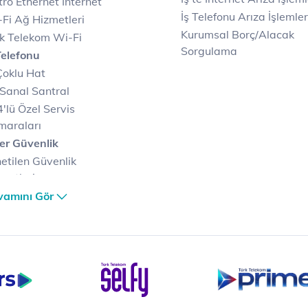
ro Ethernet Internet
İş Telefonu Arıza İşlemler
Fi Ağ Hizmetleri
Kurumsal Borç/Alacak
k Telekom Wi-Fi
Sorgulama
Telefonu
Çoklu Hat
Sanal Santral
'lü Özel Servis
maraları
er Güvenlik
etilen Güvenlik
metleri
er Güvenlik Merkezi
vamını Gör
terilerimize Özel
zümler
i Merkezi & Bulut
i Merkezlerimiz
al Veri Merkezi
etilen Hizmetler