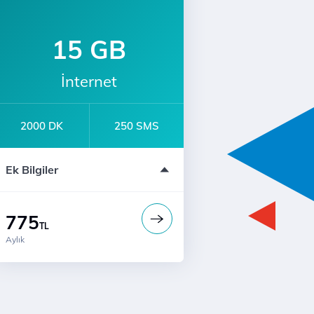
15 GB
İnternet
2000 DK
250 SMS
Türk Telekom'lularla Sınırsız Konuşma
Ek Bilgiler
775
TL
Aylık