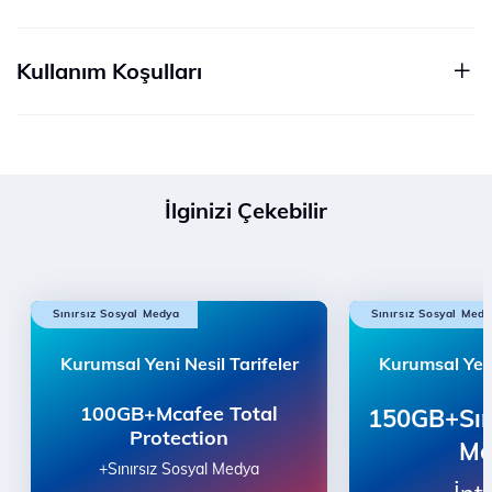
Kullanım Koşulları
İlginizi Çekebilir
Sınırsız Sosyal Medya
Sınırsız Sosyal Med
Kurumsal Yeni Nesil Tarifeler
Kurumsal Yeni
100GB+Mcafee Total
150GB+Sını
Protection
Me
+Sınırsız Sosyal Medya