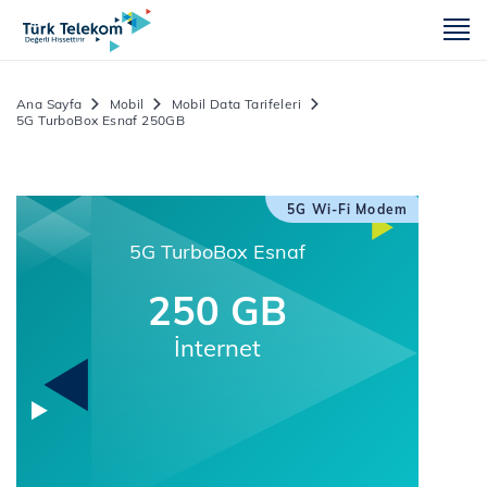
m
Ana Sayfa
Mobil
Mobil Data Tarifeleri
5G TurboBox Esnaf 250GB
5G Wi-Fi Modem
5G TurboBox Esnaf
250 GB
İnternet