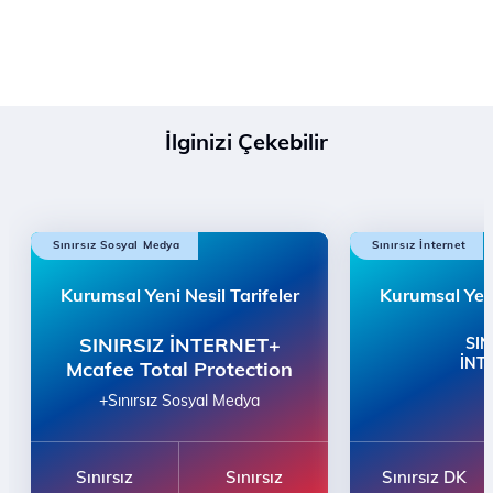
İlginizi Çekebilir
Sınırsız Sosyal Medya
Sınırsız İnternet
Kurumsal Yeni Nesil Tarifeler
Kurumsal Yeni
SINIRSIZ İNTERNET+
SIN
İNT
Mcafee Total Protection
+Sınırsız Sosyal Medya
Sınırsız
Sınırsız
Sınırsız DK